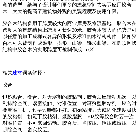
意的造型。给与了设计师们更多的想象空间去实际应用胶合
木，大大的提高了建筑物外观的美观程度及使用年限。
胶合木结构多用于跨度较大的商业库房及物流基地，胶合木在
跨度大的建筑结构上跨度可长达30米。胶合木较大的优势是可
以任意的加工成样式各异的形状及标准的木结构构件，比如胶
合木可以被制作成锥形、拱形、曲梁、锥形曲梁。在圆顶网状
结构中胶合木的拱形跨度可被制作成155米。
相关
建材
词条解释：
胶合
也称粘合、叠合。对无溶剂的胶粘剂，胶合后应错动几次，以
利排除空气、紧密接触、对准位置。对溶剂型胶粘剂，胶合时
要看准时机，过早过晚都不好。初始粘接力大或固化速度极快
的胶粘剂，如氯丁胶粘剂、聚胺脂胶、502胶等胶合时要一次
对准位置，不可来回错动。胶合后适当按压、锤压或滚压，以
赶除空气，密实胶层。