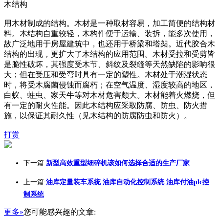
木结构
用木材制成的结构。木材是一种取材容易，加工简便的结构材
料。木结构自重较轻，木构件便于运输、装拆，能多次使用，
故广泛地用于房屋建筑中，也还用于桥梁和塔架。近代胶合木
结构的出现，更扩大了木结构的应用范围。木材受拉和受剪皆
是脆性破坏，其强度受木节、斜纹及裂缝等天然缺陷的影响很
大；但在受压和受弯时具有一定的塑性。木材处于潮湿状态
时，将受木腐菌侵蚀而腐朽；在空气温度、湿度较高的地区，
白蚁、蛀虫、家天牛等对木材危害颇大。木材能着火燃烧，但
有一定的耐火性能。因此木结构应采取防腐、防虫、防火措
施，以保证其耐久性（见木结构的防腐防虫和防火）。
打赏
下一篇:
新型高效重型细碎机该如何选择合适的生产厂家
上一篇:
油库定量装车系统 油库自动化控制系统 油库付油plc控
制系统
更多»
您可能感兴趣的文章: