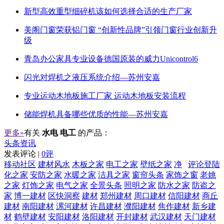
新型高效重型细碎机该如何选择合适的生产厂家
美阁门窗荣获铝门窗 “创新性品牌”引领门窗行业创新升
级
青岛办公家具专业设备德国原装的威力Unicontrol6
闪光对焊机之液压系统介绍—苏州安嘉
专业运动木地板施工厂家 运动木地板安装流程
储能焊机具备哪些优质的性能—苏州安嘉
更多»
有关
水电 电工
的产品：
头条资讯
发表评论 |
0评
移动社区
建材风水
木板之家
电工之家
壁纸之家
净
评论登陆
化之家
安防之家
水暖之家
洁具之家
窗帘头条
家饰之窗
老姚
之家
灯饰之家
电气之家
全景头条
照明之家
防水之家
防盗之
家
博一建材
区快洞察
建材
郑州建材
周口建材
信阳建材
商丘
建材
南阳建材
漯河建材
许昌建材
濮阳建材
焦作建材
新乡建
材
鹤壁建材
安阳建材
洛阳建材
开封建材
武汉建材
天门建材