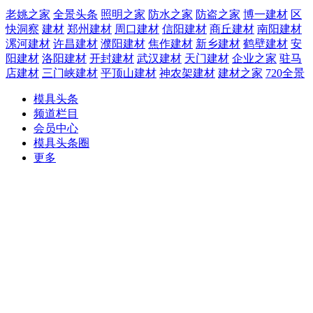
老姚之家
全景头条
照明之家
防水之家
防盗之家
博一建材
区
快洞察
建材
郑州建材
周口建材
信阳建材
商丘建材
南阳建材
漯河建材
许昌建材
濮阳建材
焦作建材
新乡建材
鹤壁建材
安
阳建材
洛阳建材
开封建材
武汉建材
天门建材
企业之家
驻马
店建材
三门峡建材
平顶山建材
神农架建材
建材之家
720全景
模具头条
频道栏目
会员中心
模具头条圈
更多