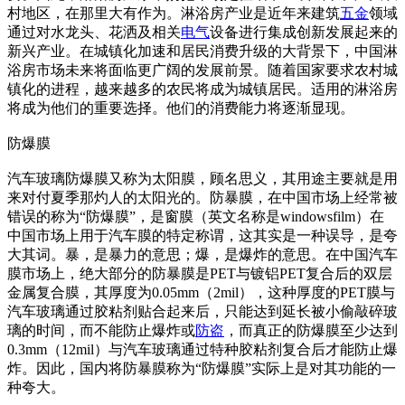
村地区，在那里大有作为。淋浴房产业是近年来建筑
五金
领域
通过对水龙头、花洒及相关
电气
设备进行集成创新发展起来的
新兴产业。在城镇化加速和居民消费升级的大背景下，中国淋
浴房市场未来将面临更广阔的发展前景。随着国家要求农村城
镇化的进程，越来越多的农民将成为城镇居民。适用的淋浴房
将成为他们的重要选择。他们的消费能力将逐渐显现。
防爆膜
汽车玻璃防爆膜又称为太阳膜，顾名思义，其用途主要就是用
来对付夏季那灼人的太阳光的。防暴膜，在中国市场上经常被
错误的称为“防爆膜”，是窗膜（英文名称是windowsfilm）在
中国市场上用于汽车膜的特定称谓，这其实是一种误导，是夸
大其词。暴，是暴力的意思；爆，是爆炸的意思。在中国汽车
膜市场上，绝大部分的防暴膜是PET与镀铝PET复合后的双层
金属复合膜，其厚度为0.05mm（2mil），这种厚度的PET膜与
汽车玻璃通过胶粘剂贴合起来后，只能达到延长被小偷敲碎玻
璃的时间，而不能防止爆炸或
防盗
，而真正的防爆膜至少达到
0.3mm（12mil）与汽车玻璃通过特种胶粘剂复合后才能防止爆
炸。因此，国内将防暴膜称为“防爆膜”实际上是对其功能的一
种夸大。