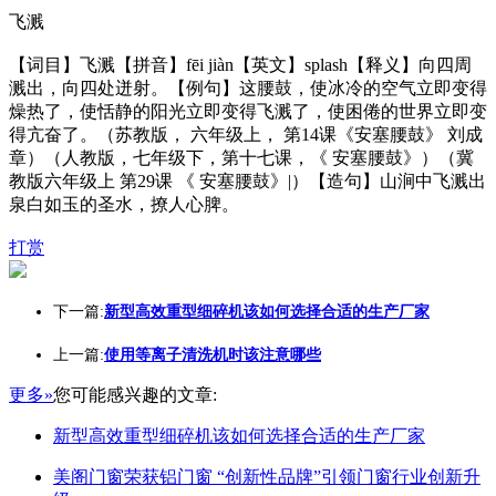
飞溅
【词目】飞溅【拼音】fēi jiàn【英文】splash【释义】向四周
溅出，向四处迸射。【例句】这腰鼓，使冰冷的空气立即变得
燥热了，使恬静的阳光立即变得飞溅了，使困倦的世界立即变
得亢奋了。（苏教版， 六年级上， 第14课《安塞腰鼓》 刘成
章）（人教版，七年级下，第十七课，《 安塞腰鼓》）（冀
教版六年级上 第29课 《 安塞腰鼓》|）【造句】山涧中飞溅出
泉白如玉的圣水，撩人心脾。
打赏
下一篇:
新型高效重型细碎机该如何选择合适的生产厂家
上一篇:
使用等离子清洗机时该注意哪些
更多»
您可能感兴趣的文章:
新型高效重型细碎机该如何选择合适的生产厂家
美阁门窗荣获铝门窗 “创新性品牌”引领门窗行业创新升