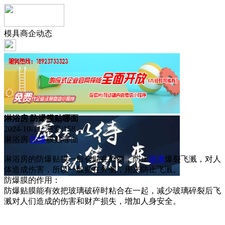
模具商企动态
淋浴房 防爆膜贴哪面
2024-10-11 浏览:
158
淋浴房
防爆
膜贴哪面
淋浴房的防爆贴膜一般会贴在外侧，防止
玻璃
爆裂飞溅，对人
体造成伤害，所以一般贴在外侧，用来防止飞溅。
防爆膜的作用：
防爆贴膜能有效把玻璃破碎时粘合在一起，减少玻璃碎裂后飞
溅对人们造成的伤害和财产损失，增加人身安全。