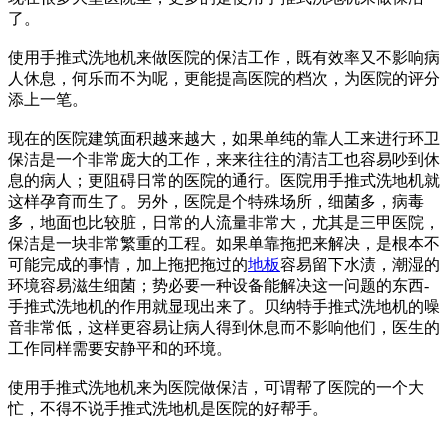
了。
使用手推式洗地机来做医院的保洁工作，既有效率又不影响病
人休息，何乐而不为呢，更能提高医院的档次，为医院的评分
添上一笔。
现在的医院建筑面积越来越大，如果单纯的靠人工来进行环卫
保洁是一个非常庞大的工作，来来往往的清洁工也容易吵到休
息的病人；更阻碍日常的医院的通行。医院用手推式洗地机就
这样孕育而生了。另外，医院是个特殊场所，细菌多，病毒
多，地面也比较脏，日常的人流量非常大，尤其是三甲医院，
保洁是一块非常繁重的工程。如果单靠拖把来解决，是根本不
可能完成的事情，加上拖把拖过的
地板
容易留下水渍，潮湿的
环境容易滋生细菌；势必要一种设备能解决这一问题的东西-
手推式洗地机的作用就显现出来了。贝纳特手推式洗地机的噪
音非常低，这样更容易让病人得到休息而不影响他们，医生的
工作同样需要安静平和的环境。
使用手推式洗地机来为医院做保洁，可谓帮了医院的一个大
忙，不得不说手推式洗地机是医院的好帮手。