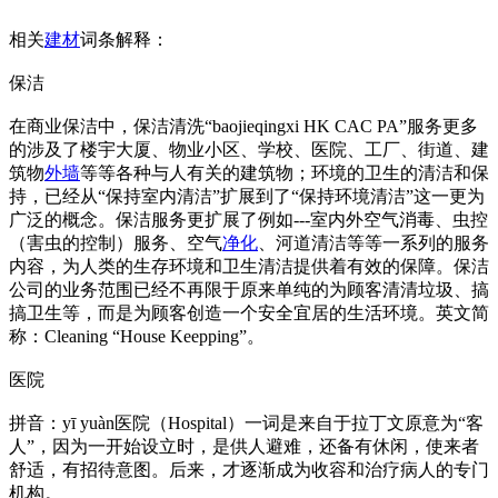
相关
建材
词条解释：
保洁
在商业保洁中，保洁清洗“baojieqingxi HK CAC PA”服务更多
的涉及了楼宇大厦、物业小区、学校、医院、工厂、街道、建
筑物
外墙
等等各种与人有关的建筑物；环境的卫生的清洁和保
持，已经从“保持室内清洁”扩展到了“保持环境清洁”这一更为
广泛的概念。保洁服务更扩展了例如---室内外空气消毒、虫控
（害虫的控制）服务、空气
净化
、河道清洁等等一系列的服务
内容，为人类的生存环境和卫生清洁提供着有效的保障。保洁
公司的业务范围已经不再限于原来单纯的为顾客清清垃圾、搞
搞卫生等，而是为顾客创造一个安全宜居的生活环境。英文简
称：Cleaning “House Keepping”。
医院
拼音：yī yuàn医院（Hospital）一词是来自于拉丁文原意为“客
人”，因为一开始设立时，是供人避难，还备有休闲，使来者
舒适，有招待意图。后来，才逐渐成为收容和治疗病人的专门
机构。