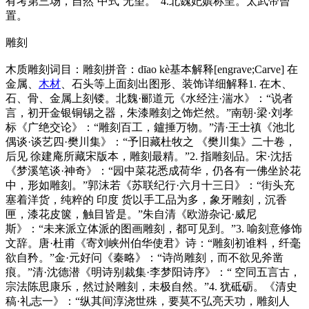
有考第三场，自然‘中式’无望。”4.北魏妃嫔称呈。太武帝曾
置。
雕刻
木质雕刻词目：雕刻拼音：dīao kè基本解释[engrave;Carve] 在
金属、
木材
、石头等上面刻出图形、装饰详细解释1. 在木、
石、骨、金属上刻镂。北魏·郦道元《水经注·湍水》：“说者
言，初开金银铜锡之器，朱漆雕刻之饰烂然。”南朝·梁·刘孝
标《广绝交论》：“雕刻百工，鑪捶万物。”清·王士禛《池北
偶谈·谈艺四·樊川集》：“予旧藏杜牧之 《樊川集》二十卷，
后见 徐建庵所藏宋版本，雕刻最精。”2. 指雕刻品。宋·沈括
《梦溪笔谈·神奇》：“园中菜花悉成荷华，仍各有一佛坐於花
中，形如雕刻。”郭沫若《苏联纪行·六月十三日》：“街头充
塞着洋货，纯粹的 印度 货以手工品为多，象牙雕刻，沉香
匣，漆花皮箧，触目皆是。”朱自清《欧游杂记·威尼
斯》：“未来派立体派的图画雕刻，都可见到。”3. 喻刻意修饰
文辞。唐·杜甫《寄刘峡州伯华使君》诗：“雕刻初谁料，纤毫
欲自矜。”金·元好问《秦略》：“诗尚雕刻，而不欲见斧凿
痕。”清·沈德潜《明诗别裁集·李梦阳诗序》：“ 空同五言古，
宗法陈思康乐，然过於雕刻，未极自然。”4. 犹砥砺。《清史
稿·礼志一》：“纵其间淳浇世殊，要莫不弘亮天功，雕刻人