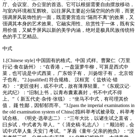
厅、会议室、办公室的首选。它可以根据需要自由摆放移动，
与室内环境相互辉映。以往屏风主要起分隔空间的作用，而更
强调屏风装饰性的一面，既需要营造出“隔而不离”的效果，又
强调其本身的艺术效果。它融实用性、欣赏性于一体，既有实
用价值，又赋予屏风以新的美学内涵，绝对是极具民族传统特
色的手工艺精品。
中式
1.[Chinese style] 中国固有的格式。中国 式样。曹聚仁《万里
行记·食在扬州》：“在香港，一盘菠萝牛柳，可算是西式中
菜，也可说是中式西菜， 广东馆子有， 川扬馆子有， 北京馆
子也有。”2.[qualified] 符合规格。 汉桓宽 《 盐铁论·错
布》：“吏匠侵利，或不中式，故有薄厚轻重。”《东观汉记·
光武纪》：“旧制上书，以青布囊素裹封，书不中式不得
上。”《 新五代史·杂传·张篯》：“坐马不中式，有司理其价
值， 籛 性鄙，因郁郁而卒。”3.[pass the imperial examinations in
the old examination system of China]∶指科举考试被录取，科举考
试合格。《明史·选举志二》：“三年大比，以诸生试之直省，
曰乡试，中式者为 举人。”《 清史稿·礼志八》：“ 顺治初，会
试中式举人集 天安门 考试。” 茅盾《童年·父亲的抱负》：“没