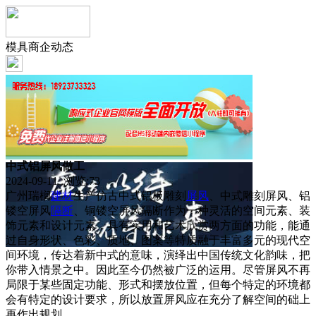
模具商企动态
中式铝屏风做工
2024-09-11 浏览:
73
广州瑞榈
建材
生产仿古中式铝板雕刻
屏风
、中式雕刻屏风、铝
镂空屏风
隔断
、铜镂空屏风隔断作为一种灵活的空间元素、装
饰元素和设计元素，具有实用和艺术欣赏两方面的功能，能通
过自身形状、色彩、质地、图案等特质融于丰富多元的现代空
间环境，传达着新中式的意味，演绎出中国传统文化韵味，把
你带入情景之中。因此至今仍然被广泛的运用。尽管屏风不再
局限于某些固定功能、形式和摆放位置，但每个特定的环境都
会有特定的设计要求，所以放置屏风应在充分了解空间的础上
再作出规划。