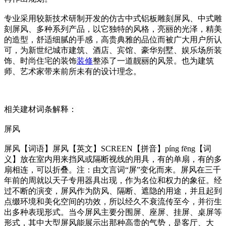
专业采用较新技术研制开发的仿古中式铝板雕刻屏风、中式雕
刻屏风、多种系列产品，以它独特的风格，亮丽的光泽，精美
的造型，舒适细腻的手感，高贵典雅的品位而被广大用户所认
可，为新世纪城市建筑、酒店、宾馆、豪华别墅、娱乐场所装
饰、时尚住宅的装饰
装修
整添了一道靓丽的风景。也为建筑
师、艺术家带来前所未有的设计理念。
相关建材词条解释：
屏风
屏风【词语】屏风【英文】SCREEN【拼音】píng fēng【词
义】放在室内用来挡风或隔断视线的用具，有的单扇，有的多
扇相连，可以折叠。注：由文言词“屏”变化而来。屏风在三千
年前的周就以天子专用器具出现，作为名位和权力的象征。经
过不断的演变，屏风作为防风、隔断、遮隐的用途，并且起到
点缀环境和美化空间的功效，所以经久不衰流传至今，并衍生
出多种表现形式。当今屏风主要分围屏、座屏、挂屏、桌屏等
形式，其中大型屏风能展示出那种高贵的气势，是客厅、大