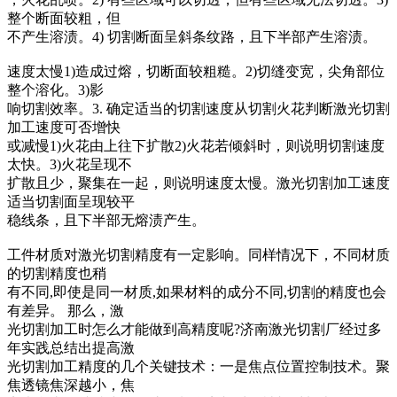
整个断面较粗，但
不产生溶渍。4) 切割断面呈斜条纹路，且下半部产生溶渍。
速度太慢1)造成过熔，切断面较粗糙。2)切缝变宽，尖角部位
整个溶化。3)影
响切割效率。3. 确定适当的切割速度从切割火花判断激光切割
加工速度可否增快
或减慢1)火花由上往下扩散2)火花若倾斜时，则说明切割速度
太快。3)火花呈现不
扩散且少，聚集在一起，则说明速度太慢。激光切割加工速度
适当切割面呈现较平
稳线条，且下半部无熔渍产生。
工件材质对激光切割精度有一定影响。同样情况下，不同材质
的切割精度也稍
有不同,即使是同一材质,如果材料的成分不同,切割的精度也会
有差异。 那么，激
光切割加工时怎么才能做到高精度呢?济南激光切割厂经过多
年实践总结出提高激
光切割加工精度的几个关键技术：一是焦点位置控制技术。聚
焦透镜焦深越小，焦