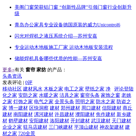
美阁门窗荣获铝门窗 “创新性品牌”引领门窗行业创新升
级
青岛办公家具专业设备德国原装的威力Unicontrol6
闪光对焊机之液压系统介绍—苏州安嘉
专业运动木地板施工厂家 运动木地板安装流程
储能焊机具备哪些优质的性能—苏州安嘉
更多»
有关
窗帘 家纺
的产品：
头条资讯
发表评论 |
0评
移动社区
建材风水
木板之家
电工之家
壁纸之家
净
评论登陆
化之家
安防之家
水暖之家
洁具之家
窗帘头条
家饰之窗
老姚
之家
灯饰之家
电气之家
全景头条
照明之家
防水之家
防盗之
家
博一建材
区快洞察
建材
郑州建材
周口建材
信阳建材
商丘
建材
南阳建材
漯河建材
许昌建材
濮阳建材
焦作建材
新乡建
材
鹤壁建材
安阳建材
洛阳建材
开封建材
武汉建材
天门建材
企业之家
驻马店建材
三门峡建材
平顶山建材
神农架建材
建
材之家
720全景