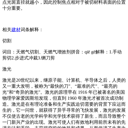
点光斑直径就越小，因此控制焦点相对于被切材料表面的位置
十分重要。
相关
建材
词条解释：
切割
词目：天燃气切割、天燃气增效剂拼音：qiē gē解释：1.手动
剪切2.步进式冲裁3.铡刀剪
激光
激光是20世纪以来，继原子能、计算机、半导体之后，人类的
又一重大发明，被称为“最快的刀”、“最准的尺”、“最亮的
光”和“奇异的激光”。激光的原理早在 1916 年已被著名的美国
物理学家爱因斯坦发现，但直到 1960 年激光才被首次成功制
造。激光是在有理论准备和生产实践迫切需要的背景下应运而
生的，它一问世，就获得了异乎寻常的飞快发展，激光的发展
不仅使古老的光学科学和光学技术获得了新生，而且导致整个
一门新兴产业的出现。激光可使人们有效地利用前所未有的先