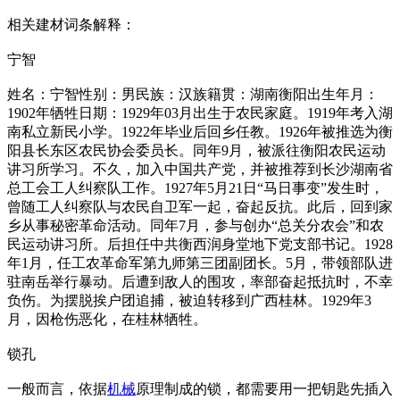
相关建材词条解释：
宁智
姓名：宁智性别：男民族：汉族籍贯：湖南衡阳出生年月：
1902年牺牲日期：1929年03月出生于农民家庭。1919年考入湖
南私立新民小学。1922年毕业后回乡任教。1926年被推选为衡
阳县长东区农民协会委员长。同年9月，被派往衡阳农民运动
讲习所学习。不久，加入中国共产党，并被推荐到长沙湖南省
总工会工人纠察队工作。1927年5月21日“马日事变”发生时，
曾随工人纠察队与农民自卫军一起，奋起反抗。此后，回到家
乡从事秘密革命活动。同年7月，参与创办“总关分农会”和农
民运动讲习所。后担任中共衡西润身堂地下党支部书记。1928
年1月，任工农革命军第九师第三团副团长。5月，带领部队进
驻南岳举行暴动。后遭到敌人的围攻，率部奋起抵抗时，不幸
负伤。为摆脱挨户团追捕，被迫转移到广西桂林。1929年3
月，因枪伤恶化，在桂林牺牲。
锁孔
一般而言，依据
机械
原理制成的锁，都需要用一把钥匙先插入