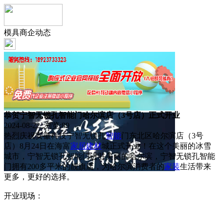
模具商企动态
恭贺宁智无锁孔智能门哈尔滨店（3号店）正式开业
2024-08-22 浏览:
89
热烈庆祝安徽科技宁智无锁孔
智能
门东北区哈尔滨店（3号
店）8月24日在海富
家居
建材
城正式开业！在这个美丽的冰雪
城市，宁智无锁孔智能门进驻美丽的哈尔滨，宁智无锁孔智能
门拥有200多平米的靓旗店，为哈尔滨消费者的
家装
生活带来
更多，更好的选择。
开业现场：