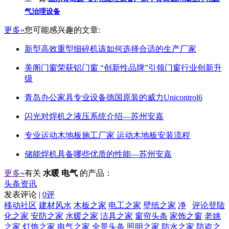
气治理设备
更多»
您可能感兴趣的文章:
新型高效重型细碎机该如何选择合适的生产厂家
美阁门窗荣获铝门窗 “创新性品牌”引领门窗行业创新升
级
青岛办公家具专业设备德国原装的威力Unicontrol6
闪光对焊机之液压系统介绍—苏州安嘉
专业运动木地板施工厂家 运动木地板安装流程
储能焊机具备哪些优质的性能—苏州安嘉
更多»
有关
水暖 电气
的产品：
头条资讯
发表评论 |
0评
移动社区
建材风水
木板之家
电工之家
壁纸之家
净
评论登陆
化之家
安防之家
水暖之家
洁具之家
窗帘头条
家饰之窗
老姚
之家
灯饰之家
电气之家
全景头条
照明之家
防水之家
防盗之