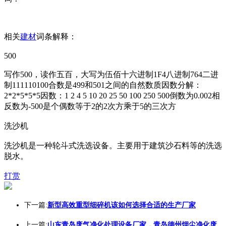
相关
建材
词条解释：
500
写作500，读作五百，大写为伍佰十六进制1F4八进制764二进
制111110100合数是499和501之间的自然数质因数分解：
2*2*5*5*5因数：1 2 4 5 10 20 25 50 100 250 500倒数为0.002相
反数为-500是个偶数等于2的2次方乘于5的三次方
洗沙机
洗沙机是一种轮斗式洗选设备。主要用于建筑沙石料等的洗选
脱水。
打赏
下一篇:
新型高效重型细碎机该如何选择合适的生产厂家
上一篇:
山东青岛废气净化处理设备厂家，青岛德州烟尘净化废