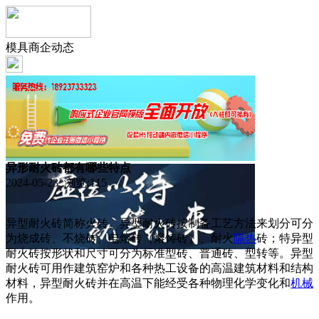
模具商企动态
异形耐火砖都有哪些特点
2024-05-23 浏览:
115
异型耐火砖简称火砖。异型耐火砖按制备工艺方法来划分可分
为烧成砖、不烧砖、电熔砖（熔铸砖）、耐火
隔热
砖；特异型
耐火砖按形状和尺寸可分为标准型砖、普通砖、型转等。异型
耐火砖可用作建筑窑炉和各种热工设备的高温建筑材料和结构
材料，异型耐火砖并在高温下能经受各种物理化学变化和
机械
作用。