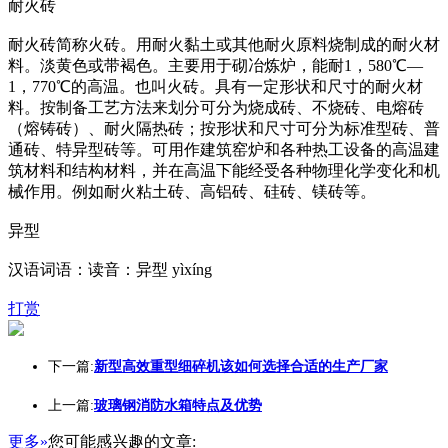
耐火砖
耐火砖简称火砖。用耐火黏土或其他耐火原料烧制成的耐火材
料。淡黄色或带褐色。主要用于砌冶炼炉，能耐1，580℃—
1，770℃的高温。也叫火砖。具有一定形状和尺寸的耐火材
料。按制备工艺方法来划分可分为烧成砖、不烧砖、电熔砖
（熔铸砖）、耐火隔热砖；按形状和尺寸可分为标准型砖、普
通砖、特异型砖等。可用作建筑窑炉和各种热工设备的高温建
筑材料和结构材料，并在高温下能经受各种物理化学变化和机
械作用。例如耐火粘土砖、高铝砖、硅砖、镁砖等。
异型
汉语词语：读音：异型 yìxíng
打赏
下一篇:
新型高效重型细碎机该如何选择合适的生产厂家
上一篇:
玻璃钢消防水箱特点及优势
更多»
您可能感兴趣的文章: