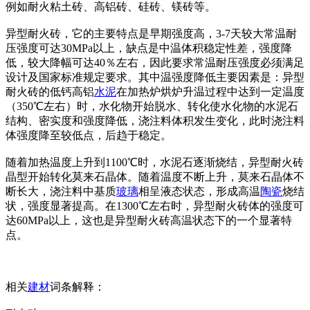
例如耐火粘土砖、高铝砖、硅砖、镁砖等。
异型耐火砖，它的主要特点是早期强度高，3-7天较大常温耐
压强度可达30MPa以上，缺点是中温体积稳定性差，强度降
低，较大降幅可达40％左右，因此要求常温耐压强度必须满足
设计及国家标准规定要求。其中温强度降低主要因素是：异型
耐火砖的低钙高铝
水泥
在加热炉烘炉升温过程中达到一定温度
（350℃左右）时，水化物开始脱水、转化使水化物的水泥石
结构、密实度和强度降低，浇注料体积发生变化，此时浇注料
体强度降至较低点，后趋于稳定。
随着加热温度上升到1100℃时，水泥石逐渐烧结，异型耐火砖
晶型开始转化莫来石晶体。随着温度不断上升，莫来石晶体不
断长大，浇注料中基质
玻璃
相呈液态状态，形成高温
陶瓷
烧结
状，强度显著提高。在1300℃左右时，异型耐火砖体的强度可
达60MPa以上，这也是异型耐火砖高温状态下的一个显著特
点。
相关
建材
词条解释：