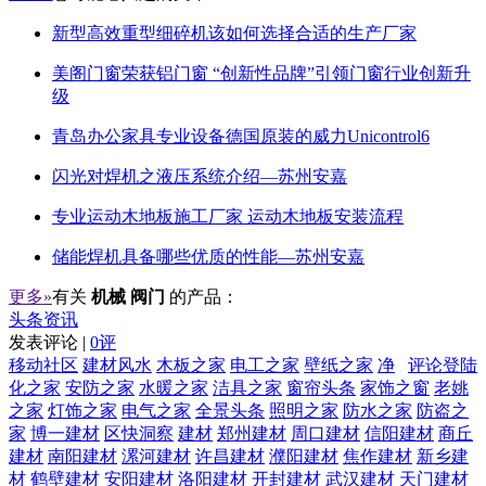
新型高效重型细碎机该如何选择合适的生产厂家
美阁门窗荣获铝门窗 “创新性品牌”引领门窗行业创新升
级
青岛办公家具专业设备德国原装的威力Unicontrol6
闪光对焊机之液压系统介绍—苏州安嘉
专业运动木地板施工厂家 运动木地板安装流程
储能焊机具备哪些优质的性能—苏州安嘉
更多»
有关
机械 阀门
的产品：
头条资讯
发表评论 |
0评
移动社区
建材风水
木板之家
电工之家
壁纸之家
净
评论登陆
化之家
安防之家
水暖之家
洁具之家
窗帘头条
家饰之窗
老姚
之家
灯饰之家
电气之家
全景头条
照明之家
防水之家
防盗之
家
博一建材
区快洞察
建材
郑州建材
周口建材
信阳建材
商丘
建材
南阳建材
漯河建材
许昌建材
濮阳建材
焦作建材
新乡建
材
鹤壁建材
安阳建材
洛阳建材
开封建材
武汉建材
天门建材