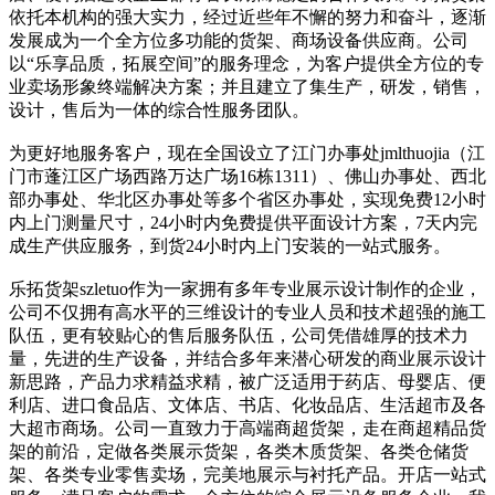
依托本机构的强大实力，经过近些年不懈的努力和奋斗，逐渐
发展成为一个全方位多功能的货架、商场设备供应商。公司
以“乐享品质，拓展空间”的服务理念，为客户提供全方位的专
业卖场形象终端解决方案；并且建立了集生产，研发，销售，
设计，售后为一体的综合性服务团队。
为更好地服务客户，现在全国设立了江门办事处jmlthuojia（江
门市蓬江区广场西路万达广场16栋1311）、佛山办事处、西北
部办事处、华北区办事处等多个省区办事处，实现免费12小时
内上门测量尺寸，24小时内免费提供平面设计方案，7天内完
成生产供应服务，到货24小时内上门安装的一站式服务。
乐拓货架szletuo作为一家拥有多年专业展示设计制作的企业，
公司不仅拥有高水平的三维设计的专业人员和技术超强的施工
队伍，更有较贴心的售后服务队伍，公司凭借雄厚的技术力
量，先进的生产设备，并结合多年来潜心研发的商业展示设计
新思路，产品力求精益求精，被广泛适用于药店、母婴店、便
利店、进口食品店、文体店、书店、化妆品店、生活超市及各
大超市商场。公司一直致力于高端商超货架，走在商超精品货
架的前沿，定做各类展示货架，各类木质货架、各类仓储货
架、各类专业零售卖场，完美地展示与衬托产品。开店一站式