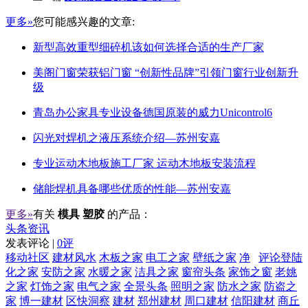
更多»
您可能感兴趣的文章:
新型高效重型细碎机该如何选择合适的生产厂家
美阁门窗荣获铝门窗 “创新性品牌”引领门窗行业创新升
级
青岛办公家具专业设备德国原装的威力Unicontrol6
闪光对焊机之液压系统介绍—苏州安嘉
专业运动木地板施工厂家 运动木地板安装流程
储能焊机具备哪些优质的性能—苏州安嘉
更多»
有关
模具 塑胶
的产品：
头条资讯
发表评论 |
0评
移动社区
建材风水
木板之家
电工之家
壁纸之家
净
评论登陆
化之家
安防之家
水暖之家
洁具之家
窗帘头条
家饰之窗
老姚
之家
灯饰之家
电气之家
全景头条
照明之家
防水之家
防盗之
家
博一建材
区快洞察
建材
郑州建材
周口建材
信阳建材
商丘