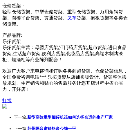
仓储货架：
轻型仓储货架、中型仓储货架、重型仓储货架、万用角钢货
架、阁楼平台货架、贯通货架、
叉车
货架、搁板货架等各类仓
储货架。
产品品牌:
乐拓货架
乐拓货架主营：母婴店货架,江门药店货架,超市货架,进口食品
货架,生活超市货架,便利店货架,化妆品店货架,高端木制烤漆
柜、烟酒柜等商业陈列配套！
欢迎广大客户来电咨询和订购各类商超货架、仓储货架信息，
全国免费咨询电话***.乐拓货架从店铺卖场设计、货架整体摆
放规划、生产销售和贴心的售后服务让您开店过程中省心省
力，开好店！
打赏
下一篇:
新型高效重型细碎机该如何选择合适的生产厂家
上一篇:
苏州隔音窗价格多少钱一平