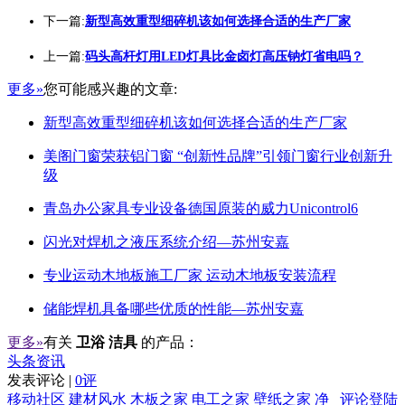
下一篇:
新型高效重型细碎机该如何选择合适的生产厂家
上一篇:
码头高杆灯用LED灯具比金卤灯高压钠灯省电吗？
更多»
您可能感兴趣的文章:
新型高效重型细碎机该如何选择合适的生产厂家
美阁门窗荣获铝门窗 “创新性品牌”引领门窗行业创新升
级
青岛办公家具专业设备德国原装的威力Unicontrol6
闪光对焊机之液压系统介绍—苏州安嘉
专业运动木地板施工厂家 运动木地板安装流程
储能焊机具备哪些优质的性能—苏州安嘉
更多»
有关
卫浴 洁具
的产品：
头条资讯
发表评论 |
0评
移动社区
建材风水
木板之家
电工之家
壁纸之家
净
评论登陆