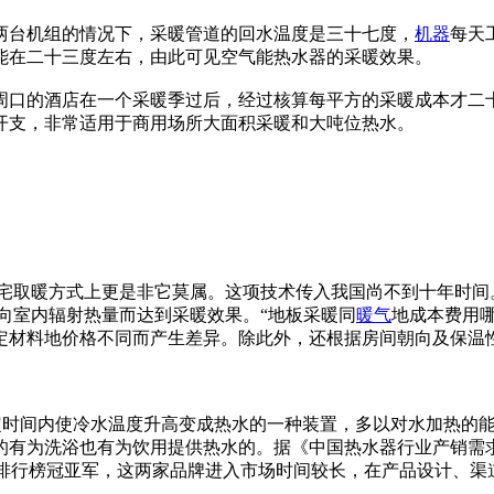
两台机组的情况下，采暖管道的回水温度是三十七度，
机器
每天
还能在二十三度左右，由此可见空气能热水器的采暖效果。
周口的酒店在一个采暖季过后，经过核算每平方的采暖成本才二
开支，非常适用于商用场所大面积采暖和大吨位热水。
住宅取暖方式上更是非它莫属。这项技术传入我国尚不到十年时间
匀地向室内辐射热量而达到采暖效果。“地板采暖同
暖气
地成本费用
定材料地价格不同而产生差异。除此外，还根据房间朝向及保温
定时间内使冷水温度升高变成热水的一种装置，多以对水加热的
有为洗浴也有为饮用提供热水的。据《中国热水器行业产销需求
居品牌排行榜冠亚军，这两家品牌进入市场时间较长，在产品设计