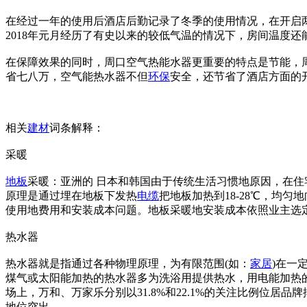
在经过一年的使用后酒店后勤记录了冬季的使用情况，在开启
2018年元月经历了有史以来的较低气温的情况下，房间温度
在保障效果的同时，周口空气热能水器更重要的特点是节能，
省七八万，空气能热水器不但
环保
安全，还节省了酒店方面的
相关
建材
词条解释：
采暖
地板
采暖：亚洲的 日本和韩国由于传统生活习惯地原因，在
原理是通过埋在地板下发热
电缆
把地板加热到18-28℃，均
使用地费用和安装成本问题。地板采暖地安装成本依照业主选
热水器
热水器就是指通过各种物理原理，为有限范围(如：
家居
)在一
煤气或太阳能加热的热水器多为洗浴用提供热水，用电能加热的
场上，万和、万家乐分别以31.8%和22.1%的关注比例位
地位突出。