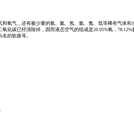
气和氧气，还有极少量的氡、氦、氖、氩、氪、氙等稀有气体和
碳已经清除掉，因而液态空气的组成是20.95%氧，78.12%
为名的歌曲等。
级