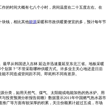
工作的时间大概有七八个小时，房间温度在二十五度左右。在
十块钱，相比其他
能源
采暖和市政供暖要便宜的多，预计每年节
。最早从韩国进入吉林 延边并迅速蔓延至东北三省。地板采暖
哪个划算？”不管采取哪种供暖方式。许多业主关心地还是日后
性能不同造成管间距不同。即耗料不同有差异。
能源分类，如用天然气、煤气、太阳能或电能加热的热水炉。用
与投资预测分析报告前瞻》数据显示2011年中国燃气热水器市
、渠道推广等方面有较深厚的积累，关注份额累计超过五成，市场