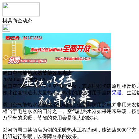
模具商企动态
周口空气能热水器节能效果突出
2024-04-20 浏览:
126
周口空气能热水器学名空气能热泵，其原理和卡诺原理相反称
如此往复制造出大量热水。热水的用途可用于室内
采暖
、生活
周口空气能热水器虽然消耗电能，但是其所用的电并非用来发
相当于电热水器的四分之一。空气能热水器如果用来采暖，按
万平米的采暖，节省的费用会是很大的数字。
以河南周口某酒店为例的采暖热水工程为例，该酒店5000平
机组进行采暖，以保障冬季的效果。