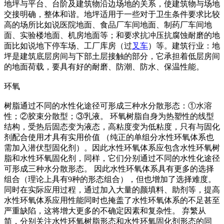
地坪与平台、台阶及建筑物沿边场地的关系，使建筑物与场地
交接明确，整体和谐。地坪适用于一些对于卫生条件要求比较
高的场所比如说医院地面、食品厂车间地面、制药厂车间地
面、实验楼地面、机房地面等；和要求抗冲压抗腐蚀耐磨的地
面比如说地下停车场、工厂库房（过
叉车
）等。建筑行业：地
坪是建筑底层房间与下部土层接触的部分，它承担着低层房间
的地面荷载，要具有好的耐磨、防潮、防水、保温性能。
环氧
树脂通过不同的水性化途径可形成三种水分散形态：①水溶
性；②胶束分散型；③乳液。 环氧树脂自身为热塑性的线型
结构，受热后固态变为液态，高粘度变为低粘度，只有与固化
剂配合使用才具有实用价值 （纯正的单组分水性环氧体系也
需加入潜伏型固化剂）。因此水性环氧体系应包含水性环氧树
脂和水性环氧固化剂，同样，它们分别通过不同的水性化途径
可形成三种水分散形态。 因此水性环氧体系具有更多的选择
组合（理论上具有9种的形态组合），但也增加了选择难度。
同时在实际应用过程，通过加入大量的颜填料、助剂等，提高
水性环氧体系应用性能同时也掩盖了水性环氧体系的不足甚至
严重缺陷，这将增大更多的不确定因素和复杂性。 弃繁从
简，分别关注水性环氧树脂形态和水性环氧固化剂形态的同