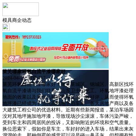
模具商企动态
莱芜哪家环氧自流平漆哪家好
2024-04-15 浏览:
117
莱芜环氧自流平漆哪家好？莱芜莱城区、钢城区、高新区找环
氧自流平漆请与我们联系：山东卫士宝化工。环氧地坪漆处理
地面的效果以及美观已获得市场上的一致好评，从而使得环氧
地坪漆已经成为了当代高档地下泊车库、各大房地产商以及各
大建筑工程公司的优选材料。近期有些新闻报道，某泊车场因
没对其地坪施加地坪漆，导致现场沙尘滚滚，车体污染严峻，
受到车主和四周居民的投诉，又影响附近的环境和空气质量。
换位思索下，假如你是车主，车好好的进入车场，结果出来灰
溜溜的走，那种倒霉的感觉可以说是碰一鼻子灰。但想拥有性