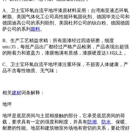
A、卫士宝环氧自流平地坪漆原材料采用：台湾南亚液态环氧
树脂、美国气体化工公司高性能环氧固化剂、德国毕克公司和
德国迪高公司的系列助剂、美国杜邦公司的钛白粉、德国德固
萨公司的系列
颜料
。
B、生产工艺精益求精：所有面漆经过四道研磨，细度
um≤35，每批产品出厂都经过严格产品检测，产品表现出超强
的附着力和遮盖力，漆膜饱满有质感，漆膜硬度达3 H以上，
C、卫士宝环氧自流平地坪漆注重环保，不损害人体健康，产
品不含毒性物质、无气味；
相关
建材
词条解释：
地坪
地坪是底层房间与土层相接触的部分，它承受底层房间的荷
载，要求具有一定的强度和刚度，并具有
防潮
、
防水
、保暖、
耐磨的性能。地层和建筑物室外场地有密切的关系，要处理好