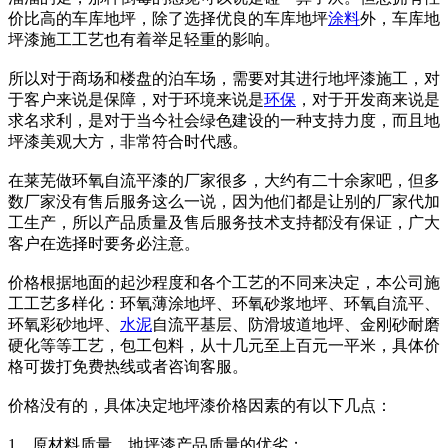
价比高的车库地坪，除了选择优良的车库地坪
涂料
外，车库地
坪漆施工工艺也有着举足轻重的影响。
所以对于商场和楼盘的泊车场，需要对其进行地坪漆施工，对
于客户来说是保障，对于环境来说是
环保
，对于开发商来说是
求名求利，是对于当今社会绿色建设的一种支持力度，而且地
坪漆美观大方，非常符合时代感。
在莱芜做环氧自流平漆的厂家很多，大约有二十余家吧，但多
数厂家没有售后服务这么一说，因为他们都是让别的厂家代加
工生产，所以产品质量及售后服务技术支持都没有保证，广大
客户在选择时要务必注意。
价格根据地面的起沙程度和各个工艺的不同来决定，本公司施
工工艺多样化：环氧薄涂地坪、环氧砂浆地坪、环氧自流平、
环氧彩砂地坪、
水泥
自流平基层、防滑坡道地坪、金刚砂耐磨
硬化等等工艺，包工包料，从十几元至上百元一平米，具体价
格可拨打免费热线或者咨询客服。
价格没有的，具体决定地坪漆价格因素的有以下几点：
1、原材料质量、地坪漆产品质量的优劣；