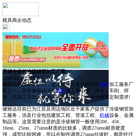
模具商企动态
无锡专业的冷拔钢管加工厂家
2024-02-27 浏览:
90
健丽达科技有限公司，是无锡地区专业的冷拔
钢管
加工服务厂
家之一，目前健丽达冷拔
钢管
加工有珩磨、滚光、车削、焊
接、孔加工等加工技术，满足不同客户的冷拔钢管定制需求!
健丽达目前已为江苏及周边地区近千家客户提供了冷拔钢管加
工服务，涉及行业包括建筑工程、管道工程、
机械
设备、金属
制品等。这里需要注意的是冷拔钢管一般使用20#、45#、
16mn、25mn、27simn材质的比较多，调质27simn材质硬度
强，成型比较困难，所以在制作调质27simn拉拔时，都是经过