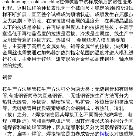
colddrawing；cold stretching拉伸试验中试样成颈后的塑性变形
过程。这时试样的伸长表现为一个截面尺寸稳定的颈缩段沿试
样不断扩展，直至整个试样成为颈缩状态。成颈发生在屈服点
应力急剧下降阶段。在按拉拔时金属的温度分，在再结晶温度
以下的拉拔是冷拔，在再结晶温度以上的拉拔是热拔，在高于
室温低于再结晶温度的拉拔是温拔。冷拔是金属丝、线生产中
应用最普遍的拉拔方式。热拔时 ，金属丝进入模孔前要加
热，主要用于高熔点金属如钨、钼等金属丝的拉拔。温拔时，
金属丝也需要通过加热器加热到指定范围的温度才进入模孔进
行拉拔，主要用于锌丝、难变形的合金丝如高速钢丝、轴承钢
丝的拉拔。
钢管
按生产方法钢管按生产方法可分为两大类：无缝钢管和有缝钢
管,有缝钢管简称为直逢钢管。1.无缝钢管按生产方法可分为：
热轧无缝管、冷拔管、精密钢管、热扩管、冷旋压管和挤压管
等。无缝钢管用优质碳素钢或合金钢制成，有热轧、冷轧
（拔）之分。2.焊接钢管因其焊接工艺不同而分为炉焊管、电
焊（电阻焊）管和自动电弧焊管，因其焊接形式的不同分为直
缝焊管和螺旋焊管两种，因其端部形状又分为圆形焊管和异型
（方、扁等）焊管。焊接钢管是由卷成管形的
钢板
以对缝或螺