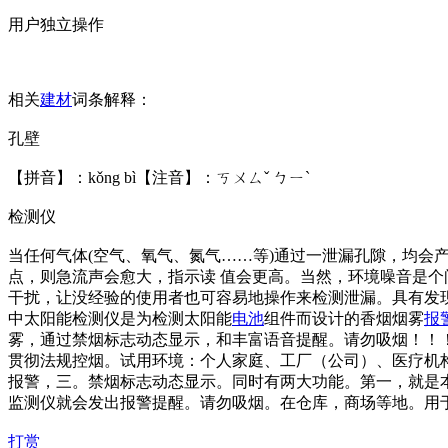
用户独立操作
相关
建材
词条解释：
孔壁
【拼音】：kǒng bì【注音】：ㄎㄨㄙˇ ㄅㄧˋ
检测仪
当任何气体(空气、氧气、氮气……等)通过一泄漏孔隙，均
点，则急流声会愈大，指示读 值会更高。当然，环境噪音是个
干扰，让没经验的使用者也可容易地操作来检测泄漏。具有发现
中太阳能检测仪是为检测太阳能
电池
组件而设计的香烟烟雾
报
雾，通过禁烟标志动态显示，和丰富语音提醒。请勿吸烟！！！
贯彻法规控烟。试用环境：个人家庭、工厂（公司）、医疗机
报警，三。禁烟标志动态显示。同时有两大功能。第一，就是
监测仪就会发出报警提醒。请勿吸烟。在仓库，商场等地。用
打赏