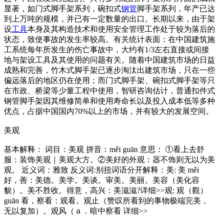
显著，如门式脚手架系列，碗扣式
钢管
脚手架系列，年产已达
到上万吨的规模，并已有一定数量的出口。长期以来，由于架
设
工具
本身及其构造技术和使用安全管理工作处于较为落后的
状态，致使事故的发生率较高。有关统计表面：在中国建筑施
工系统每年所发生的伤亡事故中，大约有1/3左右直接或间接
地与架设工具及其使用的问题有关。随着中国建筑市场的日益
成熟和完善，竹木式脚手架已逐步淘汰出建筑市场，只在一些
偏远落后的地区仍在使用；而门式脚手架、碗扣式脚手架等只
在市政、桥梁等少量工程中使用，智研咨询估计，普通扣件式
钢管脚手架因其维修简单和使用寿命长以及投入成本低等多种
优点，占据中国国内70%以上的市场，并有较大的发展空间。
美观
基本解释： 词目：美观 拼音：měi guān 意思： ①看上去舒
服：装饰美观｜美观大方。②美好的外观：器不饰则无以为美
观。 近义词：雅致 反义词:别扭词语分开解释：美: 美 měi
好，善：美德。美学。美谈。审美。美丽。美容（美化容
貌）。美不胜收。得意，高兴：美滋滋?详细>>观: 观（觀）
guān 看，察看：观看。观止（赞叹所看到的事物极端完美，
无以复加）。观风（ａ．暗中察看 详细>>