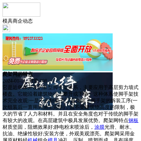
模具商企动态
爬架网的特点
2024-01-11 浏览:
108
它是近年来开发的新型脚手架体系，主要应用于高层剪力墙式
楼盘。它能沿着建筑物往上攀升或下降。这种体系使脚手架技
术完全改观:一是不必翻架子;二是免除了脚手架的拆装工序(一
次组装后一直用到施工完毕)，且不受建筑物高度的限制，极
大的节省了人力和材料。并且在安全角度也对于传统的脚手架
有较大的改观。在高层建筑中极具发展优势。爬架网特点
钢板
材质坚固，阻燃效果好;静电粉末喷涂后，
涂膜
光滑、耐水、
抗油、绝缘性较好;安装方便，外观美观漂亮。爬架网采用金
属原材料经
机械
组合
模具
冲孔、压制、喷塑而成，具有强度