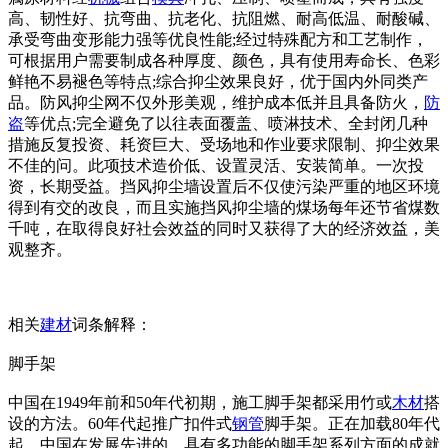
高、韧性好、抗弯曲、抗老化、抗阻燃、耐高低温、耐酸碱、
承受弯曲变形能力强等优良性能;经过特殊配方和工艺制作，
可根据用户需要制成各种厚度、颜色，具有使用寿命长、色彩
鲜艳不易褪色等特点;综合抑尘效果良好，优于国内外同类产
品。防风抑尘网不仅外形美观，维护成本低并且具备防火，
防
盗
等优点;完全避免了以往表面覆盖、喷淋技术、全封闭几种
措施反复投资、耗资巨大、受场地和作业要求限制、抑尘效果
不佳的问。此项技术造价低、设置灵活、安装简单。一次投
资，长期受益。挡风抑尘墙设置后不仅使污染严重的地区环境
得到有交的改良，而且实施挡风抑尘墙的煤场每年还节省煤数
千吨，在取得良好社会效益的同时又获得了大的经济效益，美
观整齐。
相关
建材
词条解释：
脚手架
中国在1949年前和50年代初期，施工脚手架都采用竹或
木材
搭
设的方法。60年代起推广扣件式
钢管
脚手架。正在加载80年代
起，中国在发展先进的、具有多功能的脚手架系列方面的成就