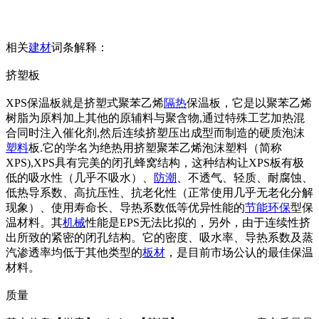
相关
建材
词条解释：
挤塑板
XPS保温板就是挤塑式聚苯乙烯
隔热
保温板，它是以聚苯乙烯
树脂为原料加上其他的原辅料与聚含物,通过特殊工艺加热混
合同时注入催化剂,然后连续挤塑压出成型而制造的硬质泡沫
塑料
板.它的学名为绝热用挤塑聚苯乙烯泡沫塑料（简称
XPS),XPS具有完美的闭孔蜂窝结构，这种结构让XPS板有极
低的吸水性（几乎不吸水）、
防潮
、不透气、轻质、耐腐蚀、
低热导系数、高抗压性、抗老化性（正常使用几乎无老化分解
现象）、使用寿命长、导热系数低等优异性能的
节能
环保
型保
温材料。其
机械
性能是EPS无法比拟的，另外，由于连续性挤
出所致的紧密的闭孔结构。它的密度、吸水率、导热系数及蒸
汽渗透率均低于其他类型的
板材
，是目前市场公认的最佳保温
材料。
质量