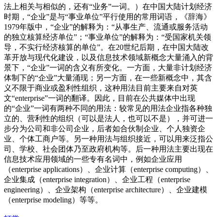
法上相关与相似的，还有“业务”一词。）在中国大陆计划经济
时期，“企业”是与“事业单位”平行使用的常用词语，《辞海》
1979年版中，“企业”的解释为：“从事生产、流通或服务活动
的独立核算经济单位”；“事业单位”的解释为：“受国家机关领
导，不实行经济核算的单位”。在20世纪后期，在中国大陆改
革开放与现代化建设，以及信息技术领域新概念大量涌入的背
景下，“企业”一词的含义有所变化。一方面，大量非计划经济
体制下的“企业”大量涌现；另一方面，在一些新概念中，其含
义不限于商业或盈利性组织，这种用法目前主要来自对英
文“enterprise”一词的翻译。因此，目前在公共媒体中出现
的“企业”一词有两种不同的用法：较常见的用法企业指各种独
立的、营利性的组织（可以是法人，也可以不是），并可进一
步分为公司和非公司企业，后者如合伙制企业、个人独资企
业、个体工商户等。另一种用法与组织接近，可以用来泛指公
司、学校、社会团体乃至政府机构等。后一种用法主要出现在
信息技术应用领域的一些专有名词中，例如企业应用
（enterprise applications）、企业计算（enterprise computing）、
企业集成（enterprise integration）、企业工程（enterprise
engineering）、企业架构（enterprise architecture）、企业建模
（enterprise modeling）等等。