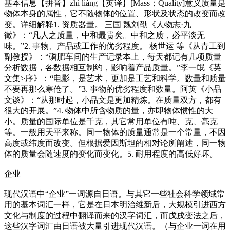
基本信息【拼音】zhì liàng【英译】[Mass；Quality]意义质量是
物体本身的属性，它不随物体的位置、形状及状态的改变而改
变。详细解释1. 资质器量。 三国 魏刘劭《人物志·九
徵》：“凡人之质量，中和最贵矣。中和之质，必平淡无
味。”2. 事物、产品或工作的优劣程度。 杨世运 等《从青工到
副教授》：“磷肥车间的生产记录本上，每天都记有几项质量
分析数据，各数据相互制约，影响着产品质量。”李一氓《英
文集>序》：“电影，是艺术，更加是工艺和科学。数量和质量
不要再那么寒伧了。”3. 事物的优劣程度和数量。阿英《小品
文谈》：“从那时起，小品文是更加精炼。在质量双方，都有
很大的开展。”4. 物体中所含物质的量，亦即物体惯性的大
小。质量的国际单位是千克，其它常用单位有吨、克、毫克
等。一般用天平来称。同一物体的质量通常是一个常量，不因
高度或纬度而改变。但根据爱因斯坦的相对论所阐述，同一物
体的质量会随速度的变化而变化。5. 耐用程度的高低好坏。
企业
现代汉语中“企业”一词源自日语。与其它一些社会科学领域常
用的基本词汇一样，它是在日本明治维新后，大规模引进西方
文化与制度的过程中翻译而来的汉字词汇，而戊戌变法之后，
这些汉字词汇由日语被大量引进现代汉语。（与企业一词在用