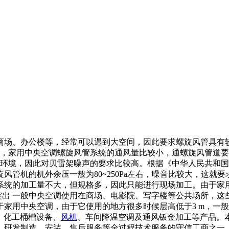
商场、办公楼等，经常可以遇到大空间，因此要求螺旋风管具有
外，家用中央空调螺旋风管系统的通风量比较小，通螺旋风管道
住环境，因此对贝雷架噪声的要求比较高。根据《中华人民共和
旋风管机的机外余压一般为80~250Pa左右，噪音比较大，这
管系统的加工量不大，但规格多，因此只能进行现场加工。由于
较突出 一般中央空调使用在商场、电影院、写字楼等公共场所，
家用中央空调，由于它使用的地方很多时候层高低于3 m，一般在
、化工桶槽设备、
风机
、车间降温空调及通风钣金加工等产品。
、研发制造、安装、售后服务等全过程技术服务的守信工商之一