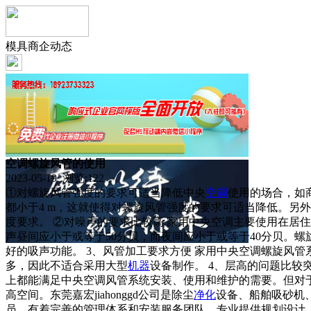
模具商企动态
空调螺旋风管的使用
2023-05-19 浏览:
122
①对螺旋风管强度的要求可适当降低中央
空调
使用的场合，如
都小于4 m，这就使得对螺旋风管强度的要求可适当降低。另
度要求。 ②对噪声的要求比较高 家用中央空调主要使用在居
声昼间应小于或等于50分贝，而夜间应小于或等于40分贝。螺
好的吸声功能。 3、风管加工要求方便 家用中央空调螺旋风
多，因此不适合采用大型
机器
设备制作。 4、层高的问题比
上都能满足中央空调风管系统安装、使用和维护的需要。但对于
高空间。东莞嘉宏jiahonggd公司是除尘
净化
设备、船舶吸砂机
员，有着完善的管理体系和安装服务团队，专业提供规划设计