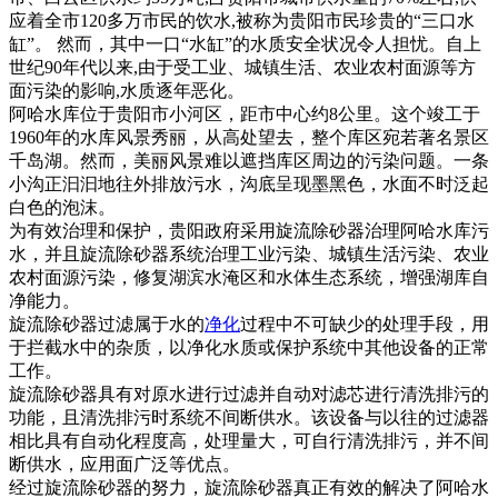
应着全市120多万市民的饮水,被称为贵阳市民珍贵的“三口水
缸”。 然而，其中一口“水缸”的水质安全状况令人担忧。自上
世纪90年代以来,由于受工业、城镇生活、农业农村面源等方
面污染的影响,水质逐年恶化。
阿哈水库位于贵阳市小河区，距市中心约8公里。这个竣工于
1960年的水库风景秀丽，从高处望去，整个库区宛若著名景区
千岛湖。然而，美丽风景难以遮挡库区周边的污染问题。一条
小沟正汩汩地往外排放污水，沟底呈现墨黑色，水面不时泛起
白色的泡沫。
为有效治理和保护，贵阳政府采用旋流除砂器治理阿哈水库污
水，并且旋流除砂器系统治理工业污染、城镇生活污染、农业
农村面源污染，修复湖滨水淹区和水体生态系统，增强湖库自
净能力。
旋流除砂器过滤属于水的
净化
过程中不可缺少的处理手段，用
于拦截水中的杂质，以净化水质或保护系统中其他设备的正常
工作。
旋流除砂器具有对原水进行过滤并自动对滤芯进行清洗排污的
功能，且清洗排污时系统不间断供水。该设备与以往的过滤器
相比具有自动化程度高，处理量大，可自行清洗排污，并不间
断供水，应用面广泛等优点。
经过旋流除砂器的努力，旋流除砂器真正有效的解决了阿哈水