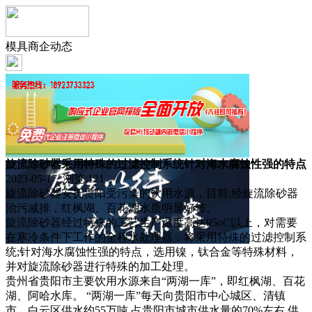
模具商企动态
旋流除砂器采用特殊的过滤控制系统针对海水腐蚀性强的特点
2023-05-17 浏览:
121
旋流除砂器安抚贵阳受污染的饮用水源，目前,经旋流除砂器
治污减排，红枫湖、百花湖水质明显好转。
旋流除砂器经过特殊的工艺生产温度高达95oC以上，对需要
在寒冷条件下工作的全程水处理器，将采用特殊的过滤控制系
统;针对海水腐蚀性强的特点，选用镍，钛合金等特殊材料，
并对旋流除砂器进行特殊的加工处理。
贵州省贵阳市主要饮用水源来自“两湖一库”，即红枫湖、百花
湖、阿哈水库。 “两湖一库”每天向贵阳市中心城区、清镇
市、白云区供水约55万吨,占贵阳市城市供水量的70%左右,供