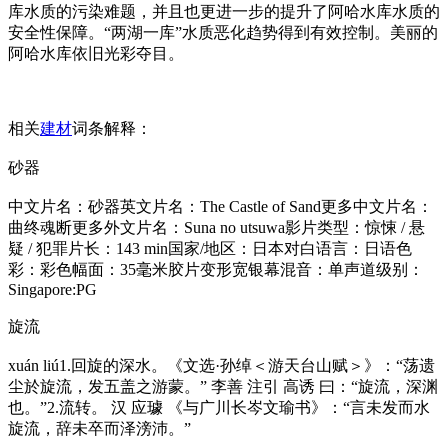
库水质的污染难题，并且也更进一步的提升了阿哈水库水质的
安全性保障。“两湖一库”水质恶化趋势得到有效控制。美丽的
阿哈水库依旧光彩夺目。
相关
建材
词条解释：
砂器
中文片名：砂器英文片名：The Castle of Sand更多中文片名：
曲终魂断更多外文片名：Suna no utsuwa影片类型：惊悚 / 悬
疑 / 犯罪片长：143 min国家/地区：日本对白语言：日语色
彩：彩色幅面：35毫米胶片变形宽银幕混音：单声道级别：
Singapore:PG
旋流
xuán liú1.回旋的深水。《文选·孙绰＜游天台山赋＞》：“荡遗
尘於旋流，发五盖之游蒙。” 李善 注引 高诱 曰：“旋流，深渊
也。”2.流转。 汉 应璩 《与广川长岑文瑜书》：“言未发而水
旋流，辞未卒而泽滂沛。”