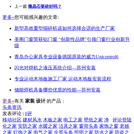
上一篇:
微晶石瓷砖好吗？
更多»
您可能感兴趣的文章:
新型高效重型细碎机该如何选择合适的生产厂家
美阁门窗荣获铝门窗 “创新性品牌”引领门窗行业创新升
级
青岛办公家具专业设备德国原装的威力Unicontrol6
闪光对焊机之液压系统介绍—苏州安嘉
专业运动木地板施工厂家 运动木地板安装流程
储能焊机具备哪些优质的性能—苏州安嘉
更多»
有关
家装 设计
的产品：
头条资讯
发表评论 |
0评
移动社区
建材风水
木板之家
电工之家
壁纸之家
净
评论登陆
化之家
安防之家
水暖之家
洁具之家
窗帘头条
家饰之窗
老姚
之家
灯饰之家
电气之家
全景头条
照明之家
防水之家
防盗之