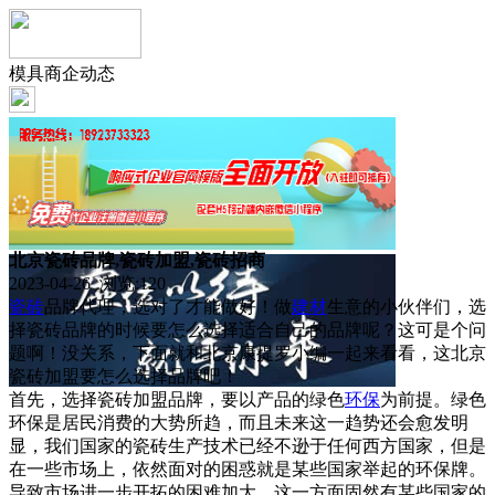
模具商企动态
北京瓷砖品牌,瓷砖加盟,瓷砖招商
2023-04-26 浏览:
120
瓷砖
品牌代理，选对了才能做好！做
建材
生意的小伙伴们，选
择瓷砖品牌的时候要怎么选择适合自己的品牌呢？这可是个问
题啊！没关系，下面就和北京康提罗小编一起来看看，这北京
瓷砖加盟要怎么选择品牌吧！
首先，选择瓷砖加盟品牌，要以产品的绿色
环保
为前提。绿色
环保是居民消费的大势所趋，而且未来这一趋势还会愈发明
显，我们国家的瓷砖生产技术已经不逊于任何西方国家，但是
在一些市场上，依然面对的困惑就是某些国家举起的环保牌。
导致市场进一步开拓的困难加大，这一方面固然有某些国家的