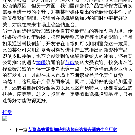
反倾销原因，但另一方面，我们国家瓷砖产品在环保方面确实
需要更进一步的提升，近期某些媒体曝出的瓷砖环保事件，的
确值得我们警醒。投资者在选择瓷砖加盟的同时也要把好这一
关，才能在未来市场上稳坐钓鱼台。
另一方面选择瓷砖加盟还要看其瓷砖产品的科技创新力度。传
统瓷砖行业过于狭隘，很容易受到房地产等市场的影响，但是
如果通过科技创新，开发潜在市场则可以顺利避免这一危局。
比如某公司采用新复合材料改进生产工艺推出的新瓷砖产品，
即使皮肤接触，也不会感觉到传统瓷砖带给人的冰凉，还有某
公司推出的适应
地暖
流通的新
节能
瓷砖大受欢迎。投资者在选
择瓷砖加盟的时候一定要考虑这一点，只有这样借助企业强大
的研发实力，才能在未来市场上不断形成差异化竞争优势。
当然了，这只是在产品方面来说。同时，选择好的瓷砖加盟品
牌，还要看自身的资金实力以及地区市场特点，还要看企业的
扶持力度等等。总之，投资者一定要慎重选择投资品牌，只有
选得好才能做得更好。
打赏
下一篇:
新型高效重型细碎机该如何选择合适的生产厂家