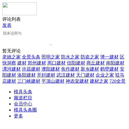
评论列表
发表
暂无评论
老姚之家
全景头条
照明之家
防水之家
防盗之家
博一建材
区
快洞察
建材
郑州建材
周口建材
信阳建材
商丘建材
南阳建材
漯河建材
许昌建材
濮阳建材
焦作建材
新乡建材
鹤壁建材
安
阳建材
洛阳建材
开封建材
武汉建材
天门建材
企业之家
驻马
店建材
三门峡建材
平顶山建材
神农架建材
建材之家
720全景
模具头条
频道栏目
会员中心
模具头条圈
更多